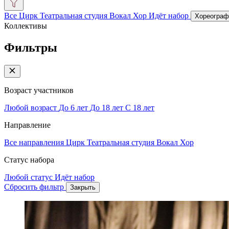
Все
Цирк
Театральная студия
Вокал
Хор
Идёт набор
Хореограф
Коллективы
Фильтры
Закрыть фильтры
Возраст участников
Любой возраст
До 6 лет
До 18 лет
С 18 лет
Направление
Все направления
Цирк
Театральная студия
Вокал
Хор
Статус набора
Любой статус
Идёт набор
Сбросить фильтр
Закрыть