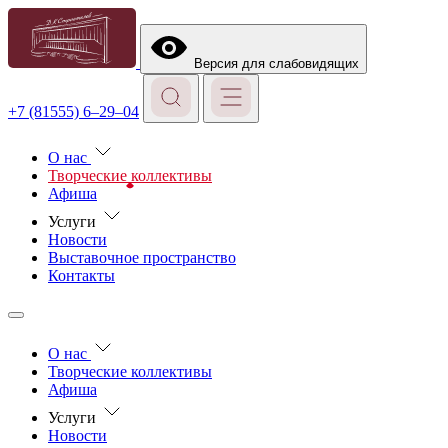
Версия для слабовидящих
+7 (81555) 6–29–04
О нас
Творческие коллективы
Афиша
Услуги
Новости
Выставочное пространство
Контакты
О нас
Творческие коллективы
Афиша
Услуги
Новости