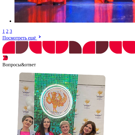
1
2
3
Посмотреть ещё
Написать на почту
Позвонить в ДК
К началу блока
Вопросы&ответ