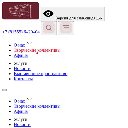
Версия для слабовидящих
+7 (81555) 6–29–04
О нас
Творческие коллективы
Афиша
Услуги
Новости
Выставочное пространство
Контакты
О нас
Творческие коллективы
Афиша
Услуги
Новости