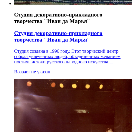
Студия декоративно-прикладного
творчества "Иван да Марья"
Студия декоративно-прикладного
творчества "Иван да Марья"
Студия создана в 1996 году. Этот творческий центр
собрал увлеченных людей, объединенных желанием
постичь истоки русского народного искусства…
Возраст не указан