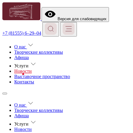
Версия для слабовидящих
+7 (81555) 6–29–04
О нас
Творческие коллективы
Афиша
Услуги
Новости
Выставочное пространство
Контакты
О нас
Творческие коллективы
Афиша
Услуги
Новости