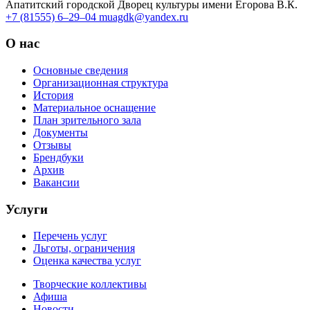
Апатитский городской Дворец культуры имени Егорова В.К.
+7 (81555) 6–29–04
muagdk@yandex.ru
О нас
Основные сведения
Организационная структура
История
Материальное оснащение
План зрительного зала
Документы
Отзывы
Брендбуки
Архив
Вакансии
Услуги
Перечень услуг
Льготы, ограничения
Оценка качества услуг
Творческие коллективы
Афиша
Новости