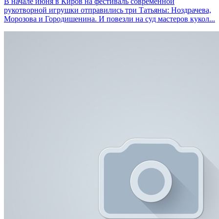
В начале июня в Киров на фестиваль современной
рукотворной игрушки отправились три Татьяны: Ноздрачева,
Морозова и Городишенина. И повезли на суд мастеров кукол...