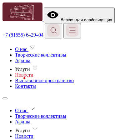
Версия для слабовидящих
+7 (81555) 6–29–04
О нас
Творческие коллективы
Афиша
Услуги
Новости
Выставочное пространство
Контакты
О нас
Творческие коллективы
Афиша
Услуги
Новости